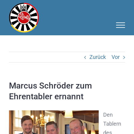
Zum
Inhalt
springen
Zurück
Vor
Marcus Schröder zum
Ehrentabler ernannt
Den
Tablern
des