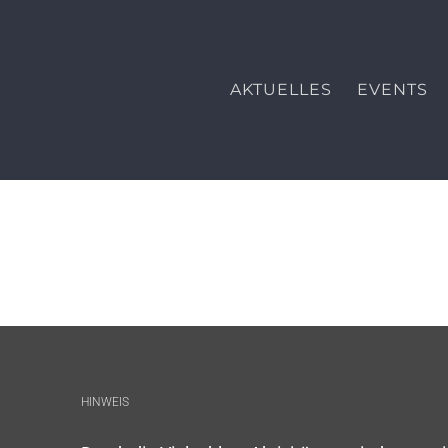
Zum
Inhalt
springen
AKTUELLES
EVENTS
HINWEIS